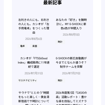
最新記事
左利きの人にも、右利き
あなたの「好き」を腕時
の人にも。カシオが「左
計に。MY G-SHOCKに新
手用電卓」をつくった理
色4色が仲間入り
由
2026年8月5日
2026年8月6日
時計
電卓
楽器
カシオが「FTSE4Good
G-SHOCKの新広告動画が
Index」構成銘柄に11年連
今までとなんか違うぞ？
続で選定
制作チームを突撃
2026年7月31日
2026年7月29日
サステナビリティ
時計
サウナで“ととのう”時間
2026年度第1回「CASIOの
をもっと楽しく―黄金湯
森」活動レポート：豊か
新宿店でサ時計について
な森を目指してミズナラ